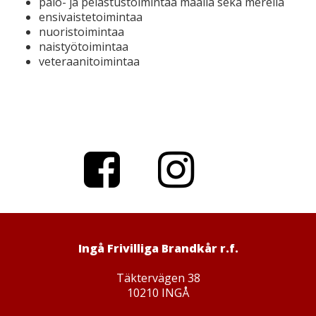
palo- ja pelastustoimintaa maalla sekä merellä
ensivaistetoimintaa
nuoristoimintaa
naistyötoimintaa
veteraanitoimintaa
Facebo
Instagr
ok
am
Ingå Frivilliga Brandkår r.f.
Täktervägen 38
10210 INGÅ