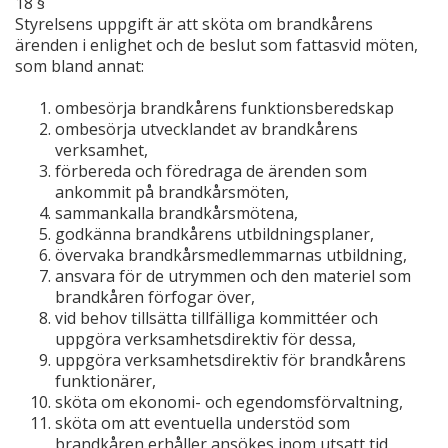
18 §
Styrelsens uppgift är att sköta om brandkårens
ärenden i enlighet och de beslut som fattasvid möten,
som bland annat:
ombesörja brandkårens funktionsberedskap
ombesörja utvecklandet av brandkårens
verksamhet,
förbereda och föredraga de ärenden som
ankommit på brandkårsmöten,
sammankalla brandkårsmötena,
godkänna brandkårens utbildningsplaner,
övervaka brandkårsmedlemmarnas utbildning,
ansvara för de utrymmen och den materiel som
brandkåren förfogar över,
vid behov tillsätta tillfälliga kommittéer och
uppgöra verksamhetsdirektiv för dessa,
uppgöra verksamhetsdirektiv för brandkårens
funktionärer,
sköta om ekonomi- och egendomsförvaltning,
sköta om att eventuella understöd som
brandkåren erhåller ansökes inom utsatt tid,