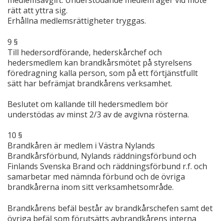
medlemsavgift. Understödande medlem äger vid möte
rätt att yttra sig.
Erhållna medlemsrättigheter tryggas.
9 §
Till hedersordförande, hederskårchef och
hedersmedlem kan brandkårsmötet på styrelsens
föredragning kalla person, som på ett förtjänstfullt
sätt har befrämjat brandkårens verksamhet.
Beslutet om kallande till hedersmedlem bör
understödas av minst 2/3 av de avgivna rösterna.
10 §
Brandkåren är medlem i Västra Nylands
Brandkårsförbund, Nylands räddningsförbund och
Finlands Svenska Brand och räddningsförbund r.f. och
samarbetar med nämnda förbund och de övriga
brandkårerna inom sitt verksamhetsområde.
Brandkårens befäl består av brandkårschefen samt det
övriga befäl som förutsätts avbrandkårens interna