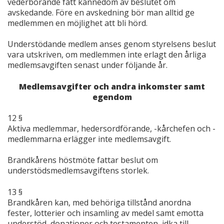
vederbörande fått kännedom av beslutet om
avskedande. Före en avskedning bör man alltid ge
medlemmen en möjlighet att bli hörd.
Understödande medlem anses genom styrelsens beslut
vara utskriven, om medlemmen inte erlagt den årliga
medlemsavgiften senast under följande år.
Medlemsavgifter och andra inkomster samt
egendom
12 §
Aktiva medlemmar, hedersordförande, -kårchefen och -
medlemmarna erlägger inte medlemsavgift.
Brandkårens höstmöte fattar beslut om
understödsmedlemsavgiftens storlek.
13 §
Brandkåren kan, med behöriga tillstånd anordna
fester, lotterier och insamling av medel samt emotta
understöd, donationer och testamenten, idka till