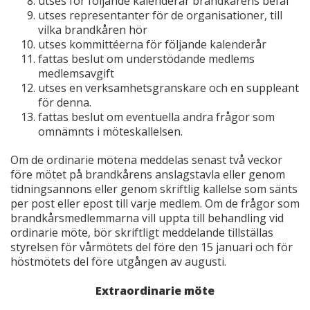
utses för följande kalenderår brandkårens befäl
utses representanter för de organisationer, till
vilka brandkåren hör
utses kommittéerna för följande kalenderår
fattas beslut om understödande medlems
medlemsavgift
utses en verksamhetsgranskare och en suppleant
för denna.
fattas beslut om eventuella andra frågor som
omnämnts i möteskallelsen.
Om de ordinarie mötena meddelas senast två veckor
före mötet på brandkårens anslagstavla eller genom
tidningsannons eller genom skriftlig kallelse som sänts
per post eller epost till varje medlem. Om de frågor som
brandkårsmedlemmarna vill uppta till behandling vid
ordinarie möte, bör skriftligt meddelande tillställas
styrelsen för vårmötets del före den 15 januari och för
höstmötets del före utgången av augusti.
Extraordinarie möte