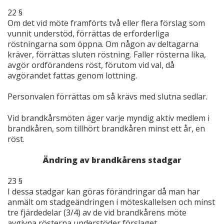
22 §
Om det vid möte framförts två eller flera förslag som
vunnit understöd, förrättas de erforderliga
röstningarna som öppna. Om någon av deltagarna
kräver, förrättas sluten röstning. Faller rösterna lika,
avgör ordförandens röst, förutom vid val, då
avgörandet fattas genom lottning.
Personvalen förrättas om så krävs med slutna sedlar.
Vid brandkårsmöten äger varje myndig aktiv medlem i
brandkåren, som tillhört brandkåren minst ett år, en
röst.
Ändring av brandkårens stadgar
23 §
I dessa stadgar kan göras förändringar då man har
anmält om stadgeändringen i möteskallelsen och minst
tre fjärdedelar (3/4) av de vid brandkårens möte
avgivna rösterna understöder förslaget.