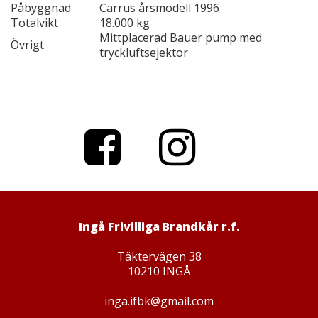
Påbyggnad
Carrus årsmodell 1996
Totalvikt
18.000 kg
Mittplacerad Bauer pump med
Övrigt
tryckluftsejektor
Facebo
Instagr
ok
am
Ingå Frivilliga Brandkår r.f.
Täktervägen 38
10210 INGÅ
inga.ifbk@gmail.com